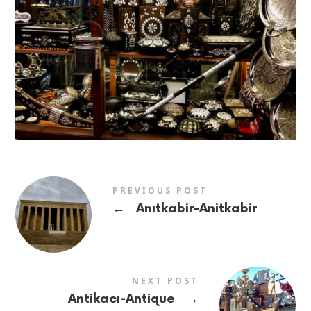
PREVIOUS POST
←
Anıtkabir-Anitkabir
NEXT POST
→
Antikacı-Antique