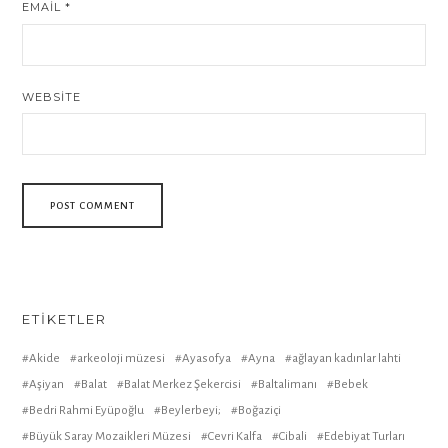
EMAIL
*
WEBSITE
ETIKETLER
Akide
arkeoloji müzesi
Ayasofya
Ayna
ağlayan kadınlar lahti
Aşiyan
Balat
Balat Merkez Şekercisi
Baltalimanı
Bebek
Bedri Rahmi Eyüpoğlu
Beylerbeyi;
Boğaziçi
Büyük Saray Mozaikleri Müzesi
Cevri Kalfa
Cibali
Edebiyat Turları