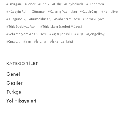
Emirgan;
Fener
Fındık
Haliç
Heybeliada
Hipodrom
Hüseyin Rahmi Gürpınar
Kalamış Yazmaları
Kapalı Çarşı
Kemaliye
Kuzguncuk;
Rumelihisarı;
Sabancı Müzesi
Semavi Eyice
Türk Edebiyatı Vakfı
Türk İslam Eserleri Müzesi
Vefa Meryem Ana Kilisesi
Yaşar Çoruhlu
Yuşa
Çengelköy;
Çınaraltı
İran
İsfahan
İskender lahti
KATEGORILER
Genel
Geziler
Türkçe
Yol Hikayeleri