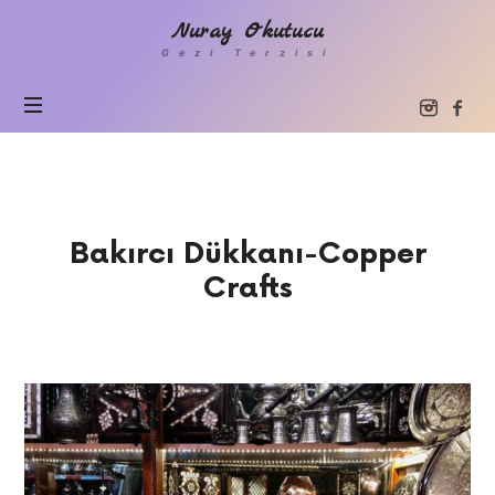
Nuray
Nuray Okutucu
Okutucu
Gezi Terzisi
Bakırcı Dükkanı-Copper
Crafts