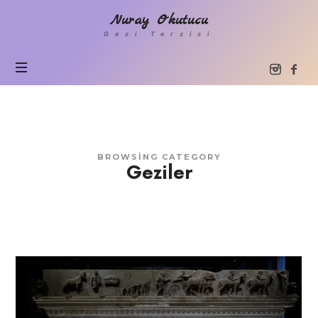
Nuray
Nuray Okutucu
Okutucu
Gezi Terzisi
BROWSING CATEGORY
Geziler