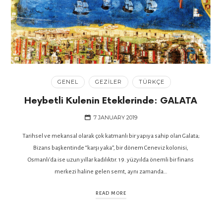
GENEL
GEZILER
TÜRKÇE
Heybetli Kulenin Eteklerinde: GALATA
7 JANUARY 2019
Tarihsel ve mekansal olarak çok katmanlı bir yapıya sahip olan Galata;
Bizans başkentinde “karşı yaka”, bir dönem Ceneviz kolonisi,
Osmanlı’da ise uzun yıllar kadılıktır. 19. yüzyılda önemli bir finans
merkezi haline gelen semt, aynı zamanda…
READ MORE