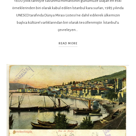
1600 yıllık tarihiyle savunma mimarisinin günümüze ulaşan en eski
örneklerinden biri olarak kabul edilen İstanbul kara surları, 1985 yılında
UNESCO tarafında Dünya Mirası Listesi’ne dahil edilerek ülkemizin
başlıca kültürel varlıklarından biri olarak tescillenmiştir. İstanbul’u
çevreleyen…
READ MORE