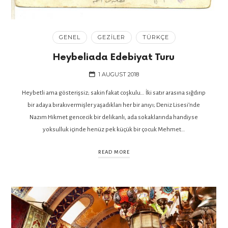
GENEL
GEZILER
TÜRKÇE
Heybeliada Edebiyat Turu
1 AUGUST 2018
Heybetli ama gösterişsiz; sakin fakat coşkulu… İki satır arasına sığdırıp
bir adaya bırakıvermişler yaşadıkları her bir anıyı; Deniz Lisesi’nde
Nazım Hikmet gencecik bir delikanlı, ada sokaklarında handiyse
yoksulluk içinde henüz pek küçük bir çocuk Mehmet…
READ MORE