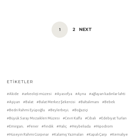
POSTS
PAGE
2
NEXT
PAGE
1
NAVIGATION
ETIKETLER
Akide
arkeoloji müzesi
Ayasofya
Ayna
ağlayan kadınlar lahti
Aşiyan
Balat
Balat Merkez Şekercisi
Baltalimanı
Bebek
Bedri Rahmi Eyüpoğlu
Beylerbeyi;
Boğaziçi
Büyük Saray Mozaikleri Müzesi
Cevri Kalfa
Cibali
Edebiyat Turları
Emirgan;
Fener
Fındık
Haliç
Heybeliada
Hipodrom
Hüseyin Rahmi Gürpınar
Kalamış Yazmaları
Kapalı Çarşı
Kemaliye