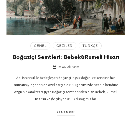
GENEL
GEZILER
TÜRKÇE
Boğaziçi Semtleri: Bebek&Rumeli Hisarı
19 APRIL 2019
Adı İstanbul ile özdeşleşen Boğaziçi, eşsiz doğası ve kendine has
mimarisiyle şehrin en özel parçasıdır. Bu gezimizde her biri kendine
özgü bir karakter taşıyan Boğaziçi semtlerinden olan Bebek, Rumeli
Hisarı’nı keşfe çıkıyoruz. İlk durağımız bir…
READ MORE