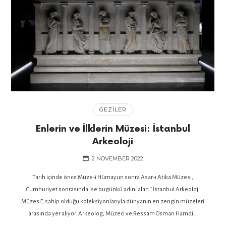
GEZILER
Enlerin ve İlklerin Müzesi: İstanbul
Arkeoloji
2 NOVEMBER 2022
Tarih içinde önce Müze-i Hü­mayun sonra Asar-ı Atika Mü­zesi,
Cumhuriyet sonrasında ise bugünkü adını alan “ İs­tanbul Arkeoloji
Müzesi”, sahip olduğu koleksiyonlarıyla dünyanın en zengin müzeleri
arasında yer alıyor. Arkeolog, Müzeci ve Ressam Osman Hamdi…