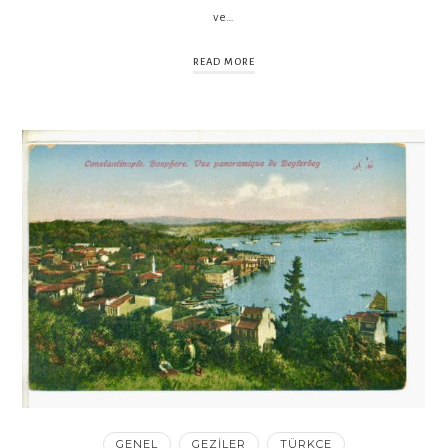
ve…
READ MORE
GENEL
GEZILER
TÜRKÇE