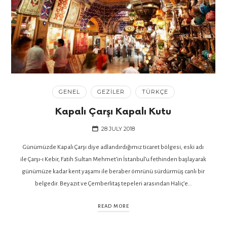
GENEL
GEZILER
TÜRKÇE
Kapalı Çarşı Kapalı Kutu
28 JULY 2018
Günümüzde Kapalı Çarşı diye adlandırdığımız ticaret bölgesi, eski adı
ile Çarşı-ı Kebir, Fatih Sultan Mehmet’in İstanbul’u fethinden başlayarak
günümüze kadar kent yaşamı ile beraber ömrünü sürdürmüş canlı bir
belgedir. Beyazıt ve Çemberlitaş tepeleri arasından Haliç’e…
READ MORE