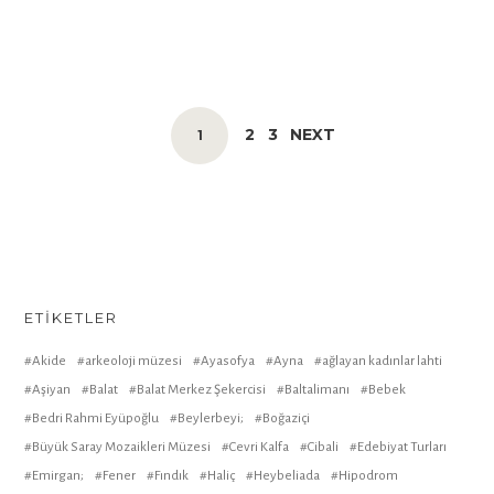
POSTS
PAGE
PAGE
2
3
NEXT
PAGE
1
NAVIGATION
ETIKETLER
Akide
arkeoloji müzesi
Ayasofya
Ayna
ağlayan kadınlar lahti
Aşiyan
Balat
Balat Merkez Şekercisi
Baltalimanı
Bebek
Bedri Rahmi Eyüpoğlu
Beylerbeyi;
Boğaziçi
Büyük Saray Mozaikleri Müzesi
Cevri Kalfa
Cibali
Edebiyat Turları
Emirgan;
Fener
Fındık
Haliç
Heybeliada
Hipodrom