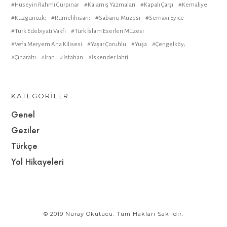
Hüseyin Rahmi Gürpınar
Kalamış Yazmaları
Kapalı Çarşı
Kemaliye
Kuzguncuk;
Rumelihisarı;
Sabancı Müzesi
Semavi Eyice
Türk Edebiyatı Vakfı
Türk İslam Eserleri Müzesi
Vefa Meryem Ana Kilisesi
Yaşar Çoruhlu
Yuşa
Çengelköy;
Çınaraltı
İran
İsfahan
İskender lahti
KATEGORILER
Genel
Geziler
Türkçe
Yol Hikayeleri
© 2019 Nuray Okutucu. Tüm Hakları Saklıdır.