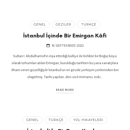
GENEL
GEZILER
TÜRKÇE
İstanbul İçinde Bir Emirgan Kâfi
16 SEPTEMBER 2020
Sultan I. Abdülhamid’in inşa ettirdiği külliye ile birlikte bir Boğaz köyü
olarak tohumları atılan Emirgan, kurulduğu tarihten bu yana sanatçılara
ilham veren güzelliğiyle İstanbul’un en gözde yerleşim yerlerinden biri
olagelmiş. Tarihi yapıları, dini-sivil mimarisi, eski…
READ MORE
GENEL
TÜRKÇE
YOL HIKAYELERI