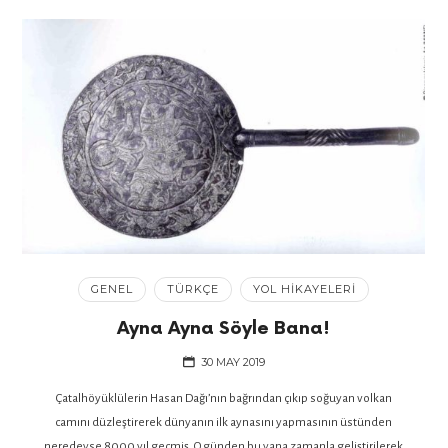
GENEL
TÜRKÇE
YOL HIKAYELERI
Ayna Ayna Söyle Bana!
30 MAY 2019
Çatalhöyüklülerin Hasan Dağı’nın bağrından çıkıp soğuyan volkan
camını düzleştirerek dünyanın ilk aynasını yapmasının üstünden
neredeyse 8000 yıl geçmiş. O günden bu yana zamanla geliştirilerek