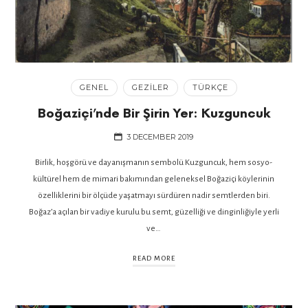
GENEL
GEZILER
TÜRKÇE
Boğaziçi’nde Bir Şirin Yer: Kuzguncuk
3 DECEMBER 2019
Birlik, hoşgörü ve dayanışmanın sembolü Kuzguncuk, hem sosyo-
kültürel hem de mimari bakımından geleneksel Boğaziçi köylerinin
özelliklerini bir ölçüde yaşatmayı sürdüren nadir semtlerden biri.
Boğaz’a açılan bir vadiye kurulu bu semt, güzelliği ve dinginliğiyle yerli
ve…
READ MORE