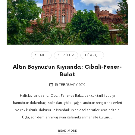
GENEL
GEZILER
TÜRKÇE
Altın Boynuz’un Kıyısında: Cibali-Fener-
Balat
19 FEBRUARY 2019
Haliç kıyısında sıralı Cibali, Fener ve Balat, pek çok tarihi yapıyı
barındıran dolambaçlı sokakları, gökkuşağını andıran rengarenk evleri
ve çok kültürlü dokusu ile İstanbul’un en özel semtleri arasındadır.
Üçlü, son demlerini yaşayan geleneksel mahalle kültürü…
READ MORE