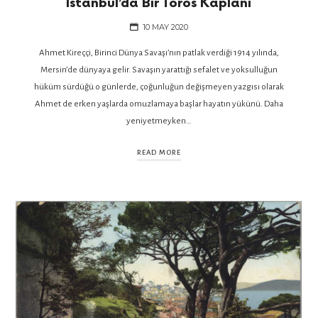
İstanbul’da Bir Toros Kaplanı
10 MAY 2020
Ahmet Kireççi, Birinci Dünya Savaşı’nın patlak verdiği 1914 yılında,
Mersin’de dünyaya gelir. Savaşın yarattığı sefalet ve yoksulluğun
hüküm sürdüğü o günlerde, çoğunluğun değişmeyen yazgısı olarak
Ahmet de erken yaşlarda omuzlamaya başlar hayatın yükünü. Daha
yeniyetmeyken…
READ MORE