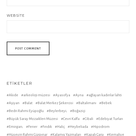
WEBSITE
ETIKETLER
Akide
arkeoloji müzesi
Ayasofya
Ayna
ağlayan kadınlar lahti
Aşiyan
Balat
Balat Merkez Şekercisi
Baltalimanı
Bebek
Bedri Rahmi Eyüpoğlu
Beylerbeyi;
Boğaziçi
Büyük Saray Mozaikleri Müzesi
Cevri Kalfa
Cibali
Edebiyat Turları
Emirgan;
Fener
Fındık
Haliç
Heybeliada
Hipodrom
Hüseyin Rahmi Gürpınar
Kalamış Yazmaları
Kapalı Çarşı
Kemaliye