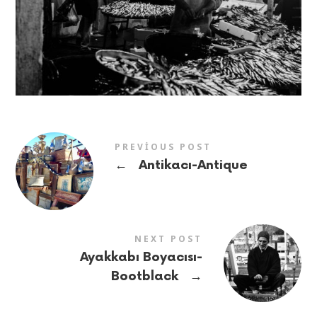
PREVIOUS POST
←
Antikacı-Antique
NEXT POST
Ayakkabı Boyacısı-
→
Bootblack