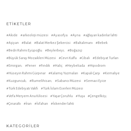
ETIKETLER
Akide
arkeoloji müzesi
Ayasofya
Ayna
ağlayan kadınlar lahti
Aşiyan
Balat
Balat Merkez Şekercisi
Baltalimanı
Bebek
Bedri Rahmi Eyüpoğlu
Beylerbeyi;
Boğaziçi
Büyük Saray Mozaikleri Müzesi
Cevri Kalfa
Cibali
Edebiyat Turları
Emirgan;
Fener
Fındık
Haliç
Heybeliada
Hipodrom
Hüseyin Rahmi Gürpınar
Kalamış Yazmaları
Kapalı Çarşı
Kemaliye
Kuzguncuk;
Rumelihisarı;
Sabancı Müzesi
Semavi Eyice
Türk Edebiyatı Vakfı
Türk İslam Eserleri Müzesi
Vefa Meryem Ana Kilisesi
Yaşar Çoruhlu
Yuşa
Çengelköy;
Çınaraltı
İran
İsfahan
İskender lahti
KATEGORILER