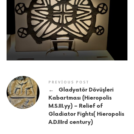
PREVIOUS POST
←
Gladyatör Dövüşleri
Kabartması (Hieropolis
M.S.III.yy) – Relief of
Gladiator Fights( Hieropolis
A.D.IIIrd century)