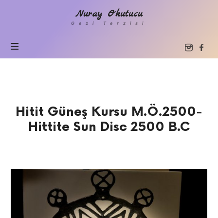
Nuray
Nuray Okutucu
Okutucu
Gezi Terzisi
Hitit Güneş Kursu M.Ö.2500-
Hittite Sun Disc 2500 B.C